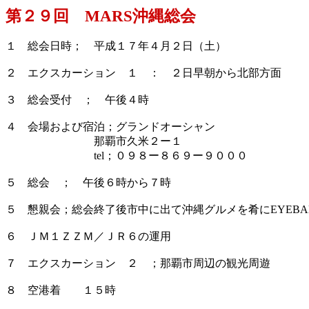
第２９回 MARS沖縄総会
１ 総会日時； 平成１７年４月２日（土）
２ エクスカーション １ ： ２日早朝から北部方面
３ 総会受付 ； 午後４時
４ 会場および宿泊；グランドオーシャン
那覇市久米２ー１
tel；０９８ー８６９ー９０００
５ 総会 ； 午後６時から７時
５ 懇親会；総会終了後市中に出て沖縄グルメを肴にEYEBALL
６ ＪＭ１ＺＺＭ／ＪＲ６の運用
７ エクスカーション ２ ；那覇市周辺の観光周遊
８ 空港着 １５時