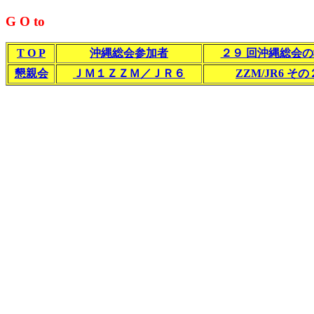
G O to
T O P
沖縄総会参加者
２９ 回沖縄総会
懇親会
ＪＭ１ＺＺＭ／ＪＲ６
ZZM/JR6 その