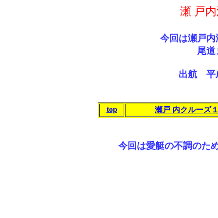
瀬 戸
今回は瀬戸内
尾道
出航 平
top
瀬戸 内クルーズ
今回は愛艇の不調のた